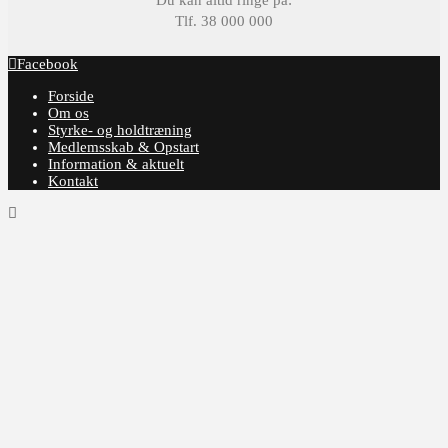
Du kan altid ringe på:
Tlf. 38 000 000
Facebook
Forside
Om os
Styrke- og holdtræning
Medlemsskab & Opstart
Information & aktuelt
Kontakt