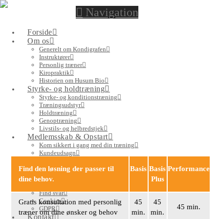
Navigation
Forside
Om os
Generelt om Kondigrafen
Instruktører
Personlig træner
Kiropraktik
Historien om Husum Bio
Styrke- og holdtræning
Styrke- og konditionstræning
Bliv medlem
Træningsudstyr
Det koster lidt mere i kondigrafen, fordi du får så meget mere.
Holdtræning
Genoptræning
Livstils- og helbredstjek
Medlemsskab & Opstart
Medlemsskaber
Kom sikkert i gang med din træning
Kundeudsagn
Medlemsskab
Tilmelding til Betalingsservice
Find den løsning der passer til
Basis
Basis
Performance
Information & aktuelt
dine behov.
Plus
Nyheder
Find svar
Cookies
Gratis konsultation med personlig
45
45
45 min.
GDPR
træner om dine ønsker og behov
min.
min.
Kontakt