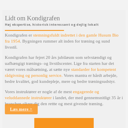
Lidt om Kondigrafen
Høj ekspertise, historisk interessant og dejlig lokalt
Kondigrafen er
stemningsfuldt indrettet i den gamle Husum Bio
fra 1954
. Bygningen rummer alt inden for træning og sund
livsstil.
Kondigrafen har fejret 20 års jubilæum som selvstændigt og
uafhængigt trænings- og livstilscenter. Lige fra starten har det
været vores målsætning, at sætte nye
standarder for kompetent
rådgivning og personlig service.
Vores mantra er hårdt arbejde,
bedre kvalitet, god kundepleje, mere og bedre træningsudstyr.
Vores instruktører er nogle af de mest
engagerede og
veluddannede instruktører
i landet, der med gennemsnitligt 35 år i
branchen sikrer dig den rettte og mest givende træning.
Læs mere >