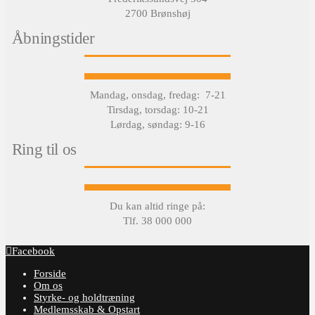
2700 Brønshøj
Åbningstider
Mandag, onsdag, fredag: 7-21
Tirsdag, torsdag: 10-21
Lørdag, søndag: 9-16
Ring til os
Du kan altid ringe på:
Tlf. 38 000 000
Facebook
Forside
Om os
Styrke- og holdtræning
Medlemsskab & Opstart