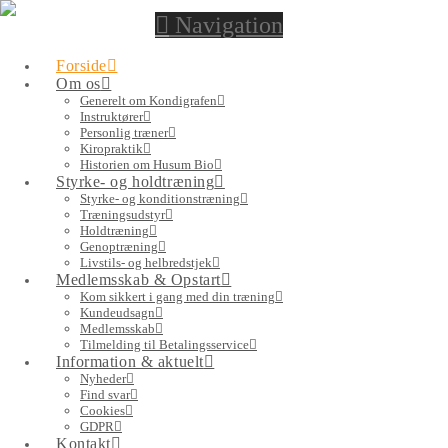
Navigation
Forside
Om os
Generelt om Kondigrafen
Instruktører
Personlig træner
Kiropraktik
Historien om Husum Bio
Styrke- og holdtræning
Styrke- og konditionstræning
Træningsudstyr
Holdtræning
Genoptræning
Livstils- og helbredstjek
Hos os er du altid i trygge hænder
Medlemsskab & Opstart
Kom sikkert i gang med din træning
Kundeudsagn
Medlemsskab
Vi sikrer dig professionel
personlig vejledning
Tilmelding til Betalingsservice
Vores træner har op til
35 års erfaring
Information & aktuelt
Du får
rolige omgivelser
Nyheder
Find svar
Vi er i centret i
hele
åbningstiden
Cookies
Vores træningsmaskiner er af
højeste kvalitet
GDPR
Du får mulighed for
338 timers motion
om måneden
Kontakt